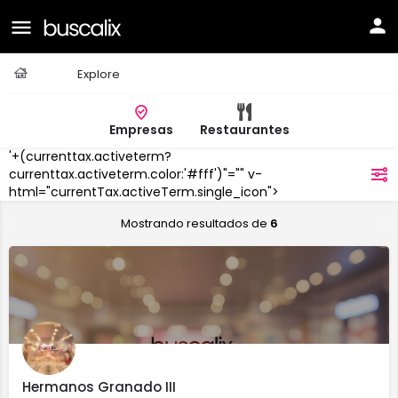
Casa
Explore
Empresas
Restaurantes
'+(currenttax.activeterm?
Cruce
de
currenttax.activeterm.color:'#fff')"="" v-
filtros
Arinaga
html="currentTax.activeTerm.single_icon">
Mostrando resultados de
6
Hermanos Granado III