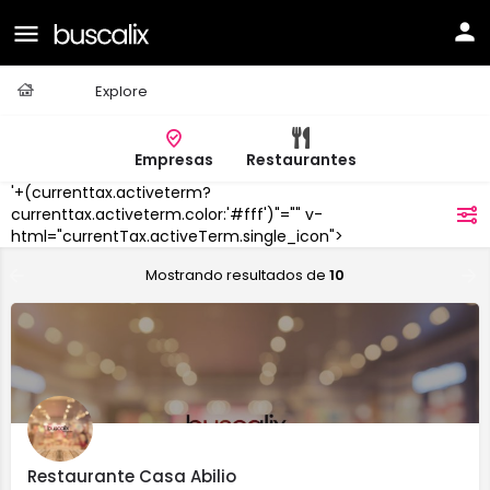
Casa
Explore
Empresas
Restaurantes
'+(currenttax.activeterm?
Colmenar
currenttax.activeterm.color:'#fff')"="" v-
filtros
Viejo
html="currentTax.activeTerm.single_icon">
Mostrando resultados de
10
Restaurante Casa Abilio