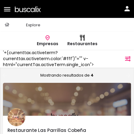
Casa
Explore
Empresas
Restaurantes
'+(currenttax.activeterm?
Cobeña
currenttax.activeterm.color:'#fff')"="" v-
filtros
html="currentTax.activeTerm.single_icon">
Mostrando resultados de
4
Restaurante Las Parrillas Cobeña