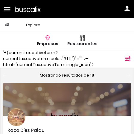
Casa
Explore
Empresas
Restaurantes
'+(currenttax.activeterm?
Ciutadella
currenttax.activeterm.color:'#fff')"="" v-
filtros
html="currentTax.activeTerm.single_icon">
Mostrando resultados de
18
Raco D'es Palau