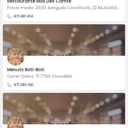
Restaurante Moli Des Comte
Precio medio: 20,00 Avinguda Constitució, 22 BAJO;MOLI DES COMPTE-LOC 4 7760 Ciutadella
971 481 414
Menuts Boti-Boti
Carrer Orient, 71 7760 Ciutadella
971 380 061