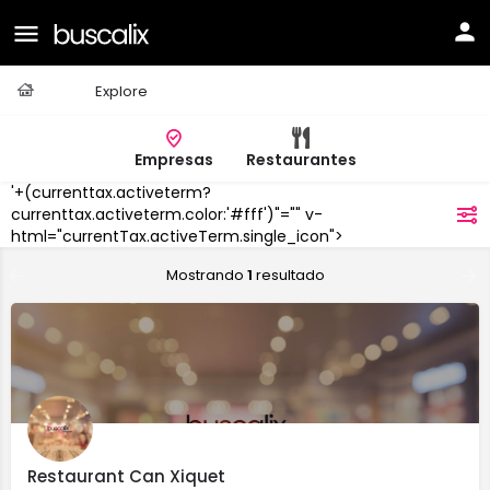
Casa
Explore
Empresas
Restaurantes
'+(currenttax.activeterm?
Campllong
currenttax.activeterm.color:'#fff')"="" v-
filtros
html="currentTax.activeTerm.single_icon">
Mostrando
1
resultado
Restaurant Can Xiquet