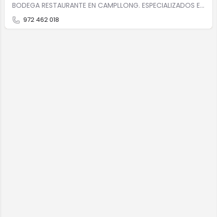
BODEGA RESTAURANTE EN CAMPLLONG. ESPECIALIZADOS EN Cocina de mercadoAlta cocinaCocina a la brasaCocina casera…
972 462 018