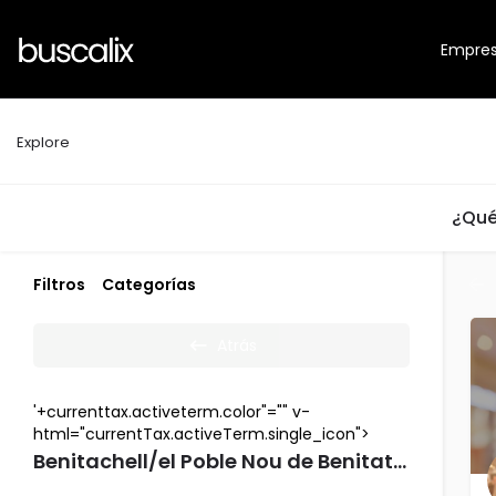
Empre
Explore
¿Qué
Filtros
Categorías
Atrás
'+currenttax.activeterm.color"="" v-
html="currentTax.activeTerm.single_icon">
Benitachell/el Poble Nou de Benitatxell