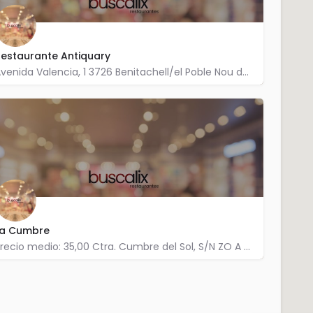
estaurante Antiquary
Avenida Valencia, 1 3726 Benitachell/el Poble Nou de Benitatxell
966 493 620
La Cumbre
Precio medio: 35,00 Ctra. Cumbre del Sol, S/N ZO A A 3726 Benitachell/el Poble Nou de Benitatxell
966 493 213