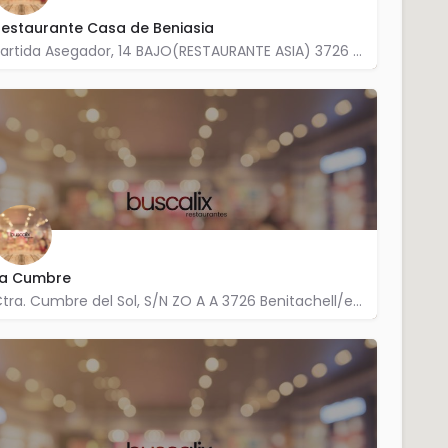
estaurante Casa de Beniasia
Partida Asegador, 14 BAJO(RESTAURANTE ASIA) 3726 Benitachell/el Poble Nou de Benitatxell
966 494 042
La Cumbre
Ctra. Cumbre del Sol, S/N ZO A A 3726 Benitachell/el Poble Nou de Benitatxell
966 493 213