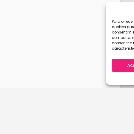
Para ofrece
cookies par
consentimie
comportamie
consentir o 
característi
Ac
A Coruña
Cantabria