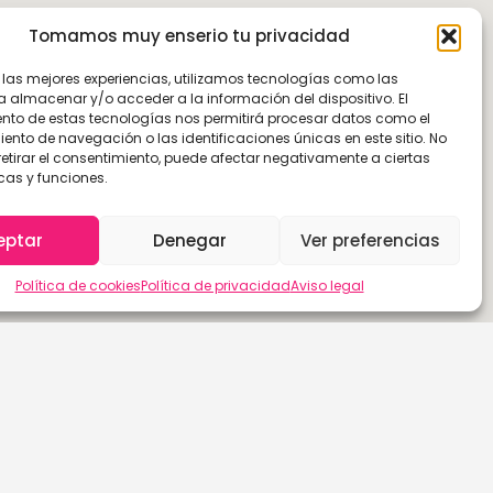
Tomamos muy enserio tu privacidad
r las mejores experiencias, utilizamos tecnologías como las
a almacenar y/o acceder a la información del dispositivo. El
nto de estas tecnologías nos permitirá procesar datos como el
nto de navegación o las identificaciones únicas en este sitio. No
retirar el consentimiento, puede afectar negativamente a ciertas
cas y funciones.
eptar
Denegar
Ver preferencias
Política de cookies
Política de privacidad
Aviso legal
Las Palmas de G.C.
Sevilla