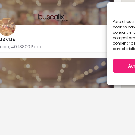
Para ofrece
cookies par
consentimie
comportamie
CLAVIJA
consentir o 
aico, 40 18800 Baza
característi
958 712 916
Ac
UEVAS DE AL JATIB
ío Júcar, S/N BAJO(POLIGONO13) 18800 Baza
A Coruña
Cantabria
958 342 248