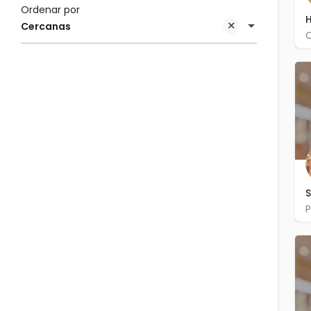
Ordenar por
H
Cercanas
C
S
P