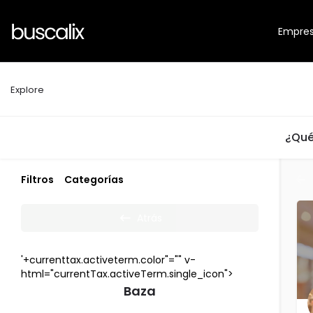
Empre
Explore
¿Qué
Filtros
Categorías
Atrás
'+currenttax.activeterm.color"="" v-
html="currentTax.activeTerm.single_icon">
Baza