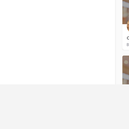
B
C
R