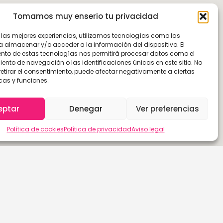
Tomamos muy enserio tu privacidad
r las mejores experiencias, utilizamos tecnologías como las
a almacenar y/o acceder a la información del dispositivo. El
nto de estas tecnologías nos permitirá procesar datos como el
nto de navegación o las identificaciones únicas en este sitio. No
retirar el consentimiento, puede afectar negativamente a ciertas
cas y funciones.
eptar
Denegar
Ver preferencias
Política de cookies
Política de privacidad
Aviso legal
Las Palmas de G.C.
Sevilla