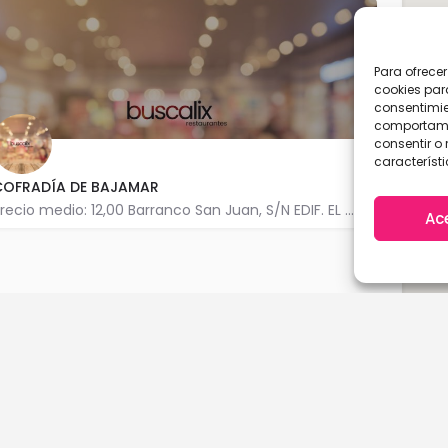
Para ofrece
cookies par
consentimie
comportamie
consentir o 
característi
COFRADÍA DE BAJAMAR
Precio medio: 12,00 Barranco San Juan, S/N EDIF. EL MIRADOR Nº 1 38250 Bajamar
Ac
922 156 954
A Coruña
Cantabria