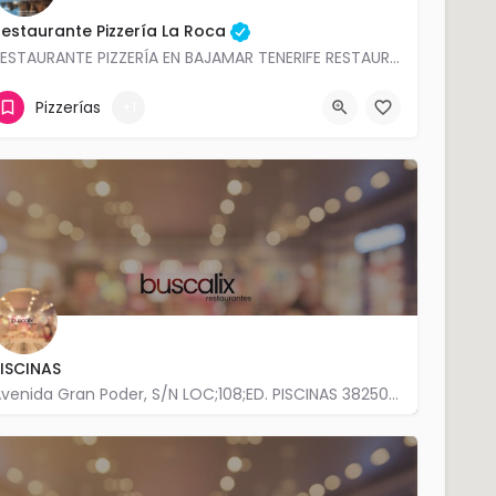
estaurante Pizzería La Roca
RESTAURANTE PIZZERÍA EN BAJAMAR TENERIFE RESTAURANTE COCINA TRADICIONAL EN BAJAMAR, RESTAURANTE ITALIANO EN…
922 15 08 79
Pizzerías
+1
ISCINAS
Avenida Gran Poder, S/N LOC;108;ED. PISCINAS 38250 Bajamar
922 544 157