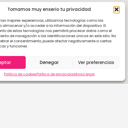
Tomamos muy enserio tu privacidad
r las mejores experiencias, utilizamos tecnologías como las
a almacenar y/o acceder a la información del dispositivo. El
nto de estas tecnologías nos permitirá procesar datos como el
nto de navegación o las identificaciones únicas en este sitio. No
retirar el consentimiento, puede afectar negativamente a ciertas
cas y funciones.
eptar
Denegar
Ver preferencias
Política de cookies
Política de privacidad
Aviso legal
Las Palmas de G.C.
Sevilla