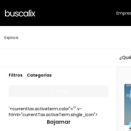
Empre
Explore
¿Qué
Filtros
Categorías
Atrás
'+currenttax.activeterm.color"="" v-
html="currentTax.activeTerm.single_icon">
Bajamar