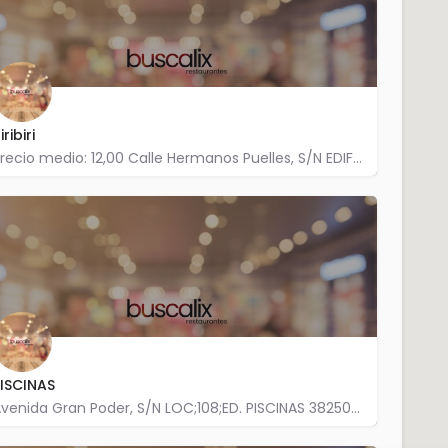
iribiri
Precio medio: 12,00 Calle Hermanos Puelles, S/N EDIF LA;BAJO;PALMERA BAR V 38250 Bajamar
922 540 639
ISCINAS
Avenida Gran Poder, S/N LOC;108;ED. PISCINAS 38250 Bajamar
922 544 157