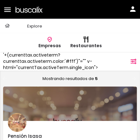
Casa
Explore
Empresas
Restaurantes
'+(currenttax.activeterm?
Arnedo
currenttax.activeterm.color:'#fff')"="" v-
filtros
html="currentTax.activeTerm.single_icon">
Mostrando resultados de
5
Pensión Isasa