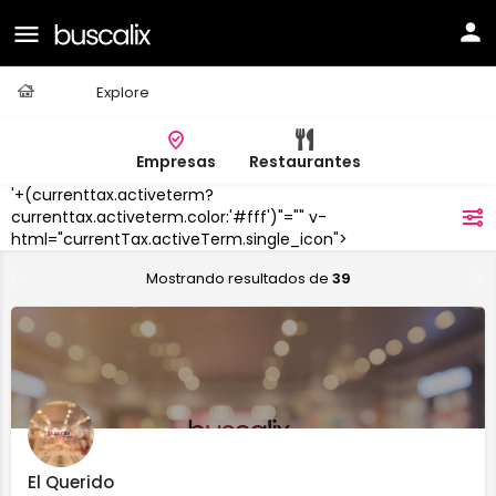
Casa
Explore
Empresas
Restaurantes
'+(currenttax.activeterm?
Algeciras
currenttax.activeterm.color:'#fff')"="" v-
filtros
html="currentTax.activeTerm.single_icon">
Mostrando resultados de
39
El Querido