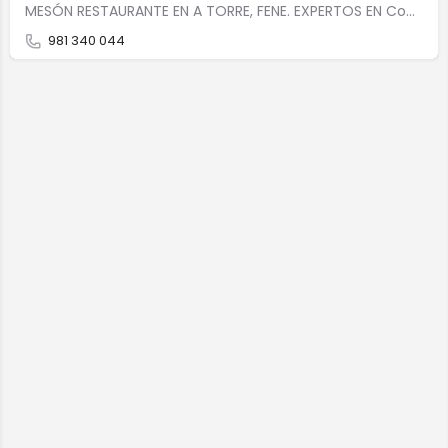
MESÓN RESTAURANTE EN A TORRE, FENE. EXPERTOS EN Cocina gallegaCocina casera Precio medio: 20,00 Lugar…
981 340 044