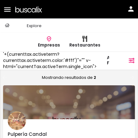
Casa
Explore
Empresas
Restaurantes
'+(currenttax.activeterm?
A
currenttax.activeterm.color:'#fff')"="" v-
filtros
Fonsagrada
html="currentTax.activeTerm.single_icon">
Mostrando resultados de
2
Pulpería Candal