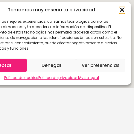
Tomamos muy enserio tu privacidad
r las mejores experiencias, utilizamos tecnologías como las
a almacenar y/o acceder a la información del dispositivo. El
nto de estas tecnologías nos permitirá procesar datos como el
nto de navegación o las identificaciones únicas en este sitio. No
retirar el consentimiento, puede afectar negativamente a ciertas
cas y funciones.
eptar
Denegar
Ver preferencias
Política de cookies
Política de privacidad
Aviso legal
Las Palmas de G.C.
Sevilla