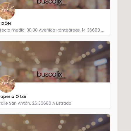
NIXÓN
Precio medio: 30,00 Avenida Ponteáreas, 14 36680 A Estrada
986 570 261
aperia O Lar
alle San Antón, 26 36680 A Estrada
986 584 849