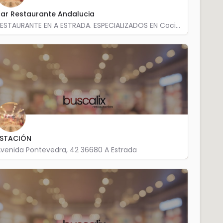
ar Restaurante Andalucia
RESTAURANTE EN A ESTRADA. ESPECIALIZADOS EN Cocina tradicional Precio medio: 15,00 Calle Calvo Sotelo,…
986 570 578
ESTACIÓN
venida Pontevedra, 42 36680 A Estrada
986 572 322