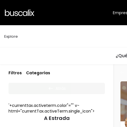
Empre
Explore
¿Qué
Filtros
Categorías
Atrás
'+currenttax.activeterm.color"="" v-
html="currentTax.activeTerm.single_icon">
A Estrada