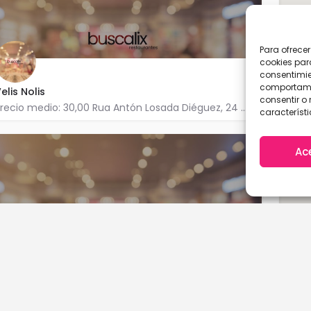
Para ofrece
cookies par
consentimie
comportamie
elis Nolis
consentir o 
Precio medio: 30,00 Rua Antón Losada Diéguez, 24 36680 A Estrada
característi
635 016 373
Ac
NIXÓN
venida Ponteáreas, 14 36680 A Estrada
A Coruña
Cantabria
986 570 261