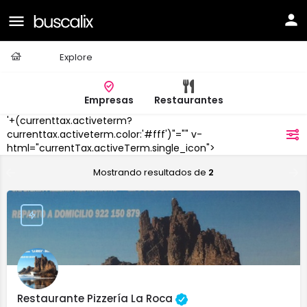
Casa
Explore
Empresas
Restaurantes
'+(currenttax.activeterm?
Pizzerías
currenttax.activeterm.color:'#fff')"="" v-
filtros
html="currentTax.activeTerm.single_icon">
Mostrando resultados de
2
Restaurante Pizzería La Roca