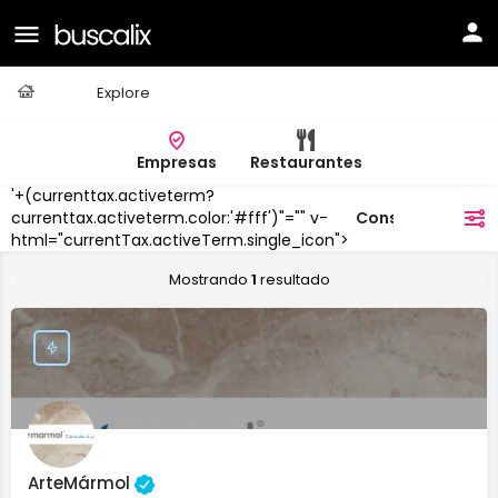
Casa
Explore
Empresas
Restaurantes
'+(currenttax.activeterm?
Construcciones
currenttax.activeterm.color:'#fff')"="" v-
filtros
html="currentTax.activeTerm.single_icon">
Mostrando
1
resultado
ArteMármol